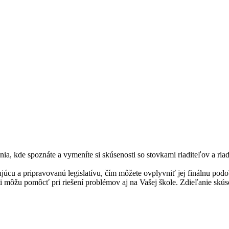
, kde spoznáte a vymeníte si skúsenosti so stovkami riaditeľov a riadi
cu a pripravovanú legislatívu, čím môžete ovplyvniť jej finálnu podo
 môžu pomôcť pri riešení problémov aj na Vašej škole. Zdieľanie skúse