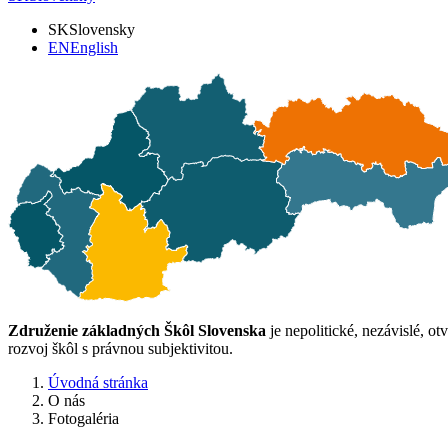
SK
Slovensky
EN
English
Združenie základných Škôl Slovenska
je nepolitické, nezávislé, o
rozvoj škôl s právnou subjektivitou.
Úvodná stránka
O nás
Fotogaléria