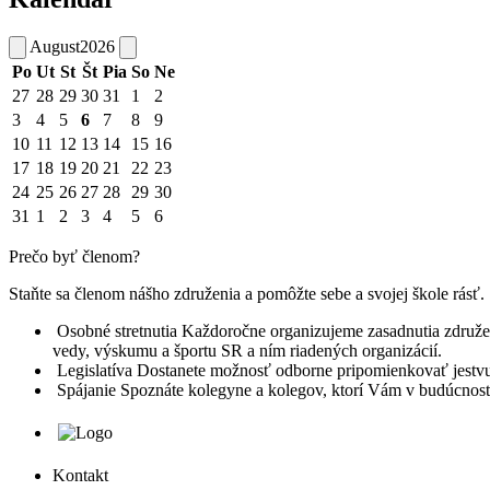
August
2026
Po
Ut
St
Št
Pia
So
Ne
27
28
29
30
31
1
2
3
4
5
6
7
8
9
10
11
12
13
14
15
16
17
18
19
20
21
22
23
24
25
26
27
28
29
30
31
1
2
3
4
5
6
Prečo byť členom?
Staňte sa členom nášho združenia a pomôžte sebe a svojej škole rásť.
Osobné stretnutia
Každoročne organizujeme zasadnutia združenia
vedy, výskumu a športu SR a ním riadených organizácií.
Legislatíva
Dostanete možnosť odborne pripomienkovať jestvujú
Spájanie
Spoznáte kolegyne a kolegov, ktorí Vám v budúcnosti
Kontakt