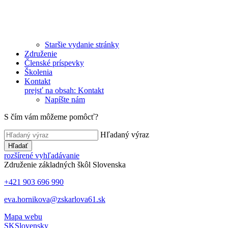
Staršie vydanie stránky
Združenie
Členské príspevky
Školenia
Kontakt
prejsť na obsah: Kontakt
Napíšte nám
S čím vám môžeme pomôcť?
Hľadaný výraz
Hľadať
rozšírené vyhľadávanie
Združenie základných škôl Slovenska
+421 903 696 990
eva.hornikova@zskarlova61.sk
Mapa webu
SK
Slovensky